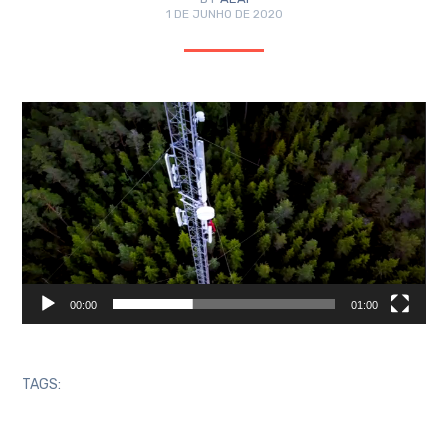
1 DE JUNHO DE 2020
Tocador
de
vídeo
00:00
01:00
TAGS: