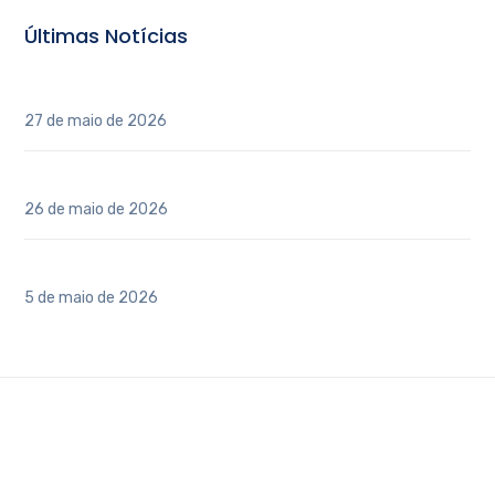
Últimas Notícias
INAUGURAÇÃO DO POLO REGIONAL CAU/SP – ITATIBA
27 de maio de 2026
3º Conferência Estadual de Arquitetos e Urbanistas
26 de maio de 2026
Vai construir ou reformar?
5 de maio de 2026
Copyright 2020 © AEAI - Todos os direitos reservados -
Desenvolvido por Portal SCA
.