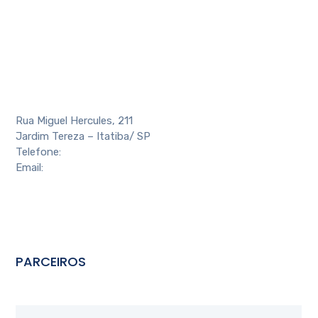
Rua Miguel Hercules, 211
Jardim Tereza – Itatiba/ SP
Telefone:
(11) 4524-4088
Email:
contato@aeai.com.br
PARCEIROS