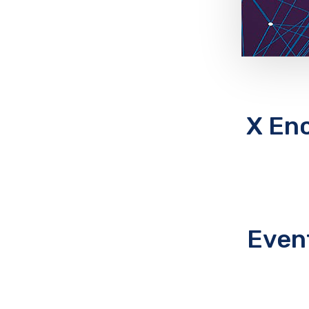
X En
Even