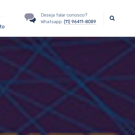
Deseja falar conosco?
Whatsapp:
(11) 96411-8089
to