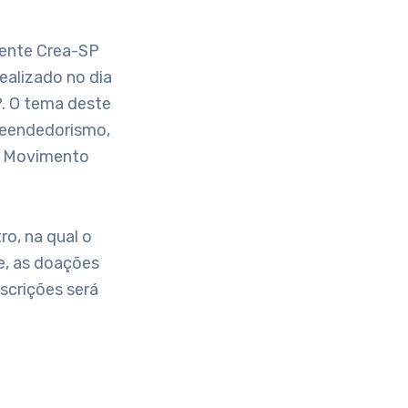
nente Crea-SP
ealizado no dia
P. O tema deste
reendedorismo,
D, Movimento
o, na qual o
e, as doações
scrições será