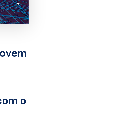
Jovem
com o