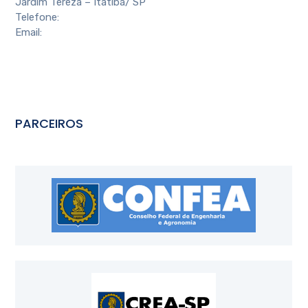
Jardim Tereza – Itatiba/ SP
Telefone:
(11) 4524-4088
Email:
contato@aeai.com.br
PARCEIROS