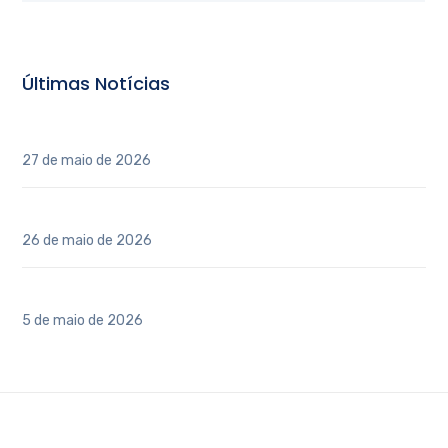
Últimas Notícias
INAUGURAÇÃO DO POLO REGIONAL CAU/SP – ITATIBA
27 de maio de 2026
3º Conferência Estadual de Arquitetos e Urbanistas
26 de maio de 2026
Vai construir ou reformar?
5 de maio de 2026
Copyright 2020 © AEAI - Todos os direitos reservados -