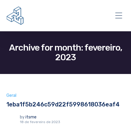
Archive for month: fevereiro,
2023
Geral
1eba1f5b246c59d22f5998618036eaf4
by
itsme
18 de fevereiro de 2023