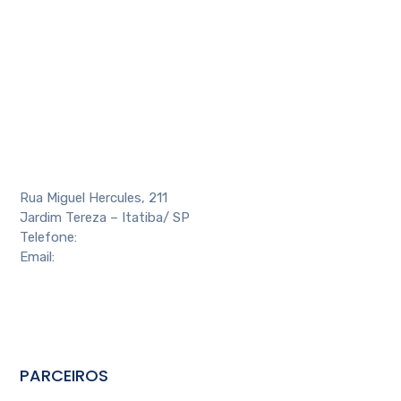
Rua Miguel Hercules, 211
Jardim Tereza – Itatiba/ SP
Telefone:
(11) 4524-4088
Email:
contato@aeai.com.br
PARCEIROS